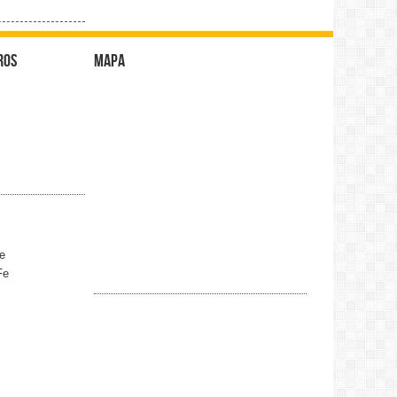
ros
Mapa
e
Fe