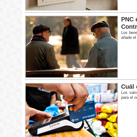
PNC d
Contr
Los bene
añade el
Cuál 
Los valo
para el 