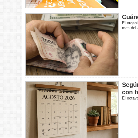
Cuánd
El organ
mes del 
Según
con f
El octav