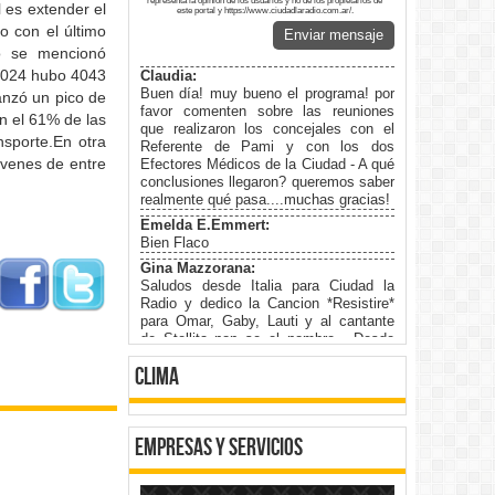
representa la opinión de los usuarios y no de los propietarios de
 es extender el
este portal y https://www.ciudadlaradio.com.ar/.
o con el último
Enviar mensaje
mo se mencionó
 2024 hubo 4043
Claudia:
Buen día! muy bueno el programa! por
anzó un pico de
favor comenten sobre las reuniones
on el 61% de las
que realizaron los concejales con el
nsporte.En otra
Referente de Pami y con los dos
jóvenes de entre
Efectores Médicos de la Ciudad - A qué
conclusiones llegaron? queremos saber
realmente qué pasa....muchas gracias!
Emelda E.Emmert:
Bien Flaco
Gina Mazzorana:
Saludos desde Italia para Ciudad la
Radio y dedico la Cancion *Resistire*
para Omar, Gaby, Lauti y al cantante
de Stellita non se el nombre . Desde
Gavardo Italia
clima
Roberto Pelliza:
Disculpen. En el mensaje que envié
recién me olvidé de poner el nombre y
me lo dio por enviado correctamente.
empresas y servicios
Les decía que comenzaron con el
tango "Malevo" y lo anunciaron como
"El Aguacero". Maás atención, ¡¡por