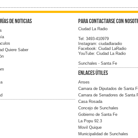
rías de noticias
Para contactarse con nosot
Ciudad La Radio
s
ía
Tel: 3493-410979
áculos
Instagram: ciudadlaradio
Facebook: Ciudad LaRadio
ad Quiere Saber
YouTube: Ciudad La Radio
ón
Sunchales - Santa Fe
com
Enlaces Útiles
ia
Anses
Camara de Diputados de Santa F
ad
Camara de Senadores de Santa 
Casa Rosada
Concejo de Sunchales
Gobierno de Santa Fe
La Popu 92.3
Movil Quique
Municipalidad de Sunchales