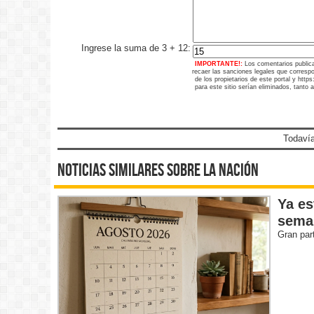
Ingrese la suma de 3 + 12:
IMPORTANTE!:
Los comentarios public
recaer las sanciones legales que corresp
de los propietarios de este portal y htt
para este sitio serían eliminados, tanto 
Todavía
noticias similares sobre la nación
Ya es
sema
Gran par