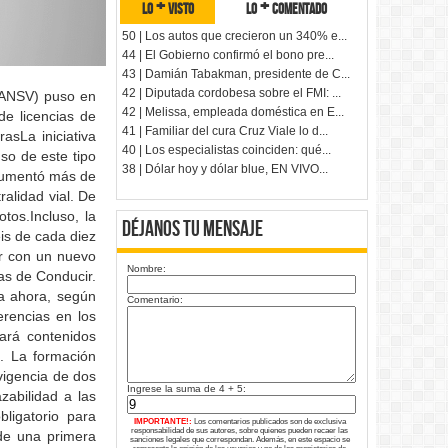
lo + visto
lo + comentado
50 | Los autos que crecieron un 340% e...
44 | El Gobierno confirmó el bono pre...
43 | Damián Tabakman, presidente de C...
42 | Diputada cordobesa sobre el FMI: ...
 (ANSV) puso en
42 | Melissa, empleada doméstica en E...
de licencias de
41 | Familiar del cura Cruz Viale lo d...
asLa iniciativa
40 | Los especialistas coinciden: qué...
uso de este tipo
38 | Dólar hoy y dólar blue, EN VIVO...
 aumentó más de
alidad vial. De
tos.Incluso, la
Déjanos tu Mensaje
is de cada diez
ar con un nuevo
Nombre:
as de Conducir.
ta ahora, según
Comentario:
erencias en los
nará contenidos
n. La formación
vigencia de dos
Ingrese la suma de 4 + 5:
zabilidad a las
ligatorio para
IMPORTANTE!:
Los comentarios publicados son de exclusiva
responsabilidad de sus autores, sobre quienes pueden recaer las
de una primera
sanciones legales que correspondan. Además, en este espacio se