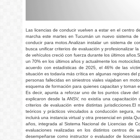
Las licencias de conducir vuelven a estar en el centro 
marcha este martes en Tucumán un nuevo sistema de cap
conducir para motos.Analizan instalar un sistema de co
busca unificar criterios de evaluación y profesionalizar 
de vehículos creció con fuerza durante los últimos años.
un 70% en los últimos años y actualmente los motociclista
acuerdo con estadísticas de 2025, el 46% de las víctim
situación es todavía más crítica en algunas regiones del 
personas fallecidas en siniestros viales viajaban en mot
esquema de formación para quienes capacitan y toman ex
Es decir, apunta a reforzar uno de los puntos clave del
explicaron desde la ANSV, no existía una capacitación o
criterios de evaluación entre distintas jurisdicciones
teóricos y prácticos vinculados a conducción segura, n
incluirá una instancia virtual y otra presencial en pist
años, integrada al Sistema Nacional de Licencias de Con
evaluaciones realizadas en los distintos centros de e
desempeñarse como instructor o evaluador de licenci