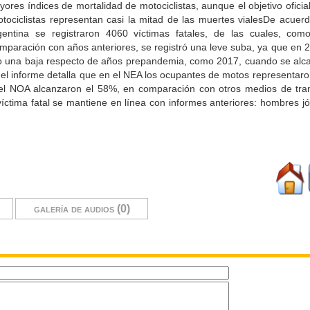
res índices de mortalidad de motociclistas, aunque el objetivo oficial
tociclistas representan casi la mitad de las muertes vialesDe acuerd
rgentina se registraron 4060 víctimas fatales, de las cuales, co
omparación con años anteriores, se registró una leve suba, ya que en
ndo una baja respecto de años prepandemia, como 2017, cuando se alc
s, el informe detalla que en el NEA los ocupantes de motos representar
en el NOA alcanzaron el 58%, en comparación con otros medios de tra
a víctima fatal se mantiene en línea con informes anteriores: hombres 
galería de audios (0)