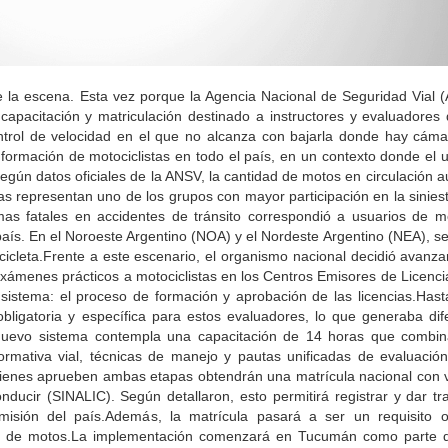
de la escena. Esta vez porque la Agencia Nacional de Seguridad Vial
acitación y matriculación destinado a instructores y evaluadores 
ntrol de velocidad en el que no alcanza con bajarla donde hay cámar
la formación de motociclistas en todo el país, en un contexto donde el 
Según datos oficiales de la ANSV, la cantidad de motos en circulación
s representan uno de los grupos con mayor participación en la siniestr
as fatales en accidentes de tránsito correspondió a usuarios de mo
país. En el Noroeste Argentino (NOA) y el Nordeste Argentino (NEA), se
ocicleta.Frente a este escenario, el organismo nacional decidió avanz
ámenes prácticos a motociclistas en los Centros Emisores de Licenci
 sistema: el proceso de formación y aprobación de las licencias.Has
bligatoria y específica para estos evaluadores, lo que generaba dif
.El nuevo sistema contempla una capacitación de 14 horas que combi
ormativa vial, técnicas de manejo y pautas unificadas de evaluació
a.Quienes aprueben ambas etapas obtendrán una matrícula nacional con 
ducir (SINALIC). Según detallaron, esto permitirá registrar y dar tra
misión del país.Además, la matrícula pasará a ser un requisito ob
as de motos.La implementación comenzará en Tucumán como parte 