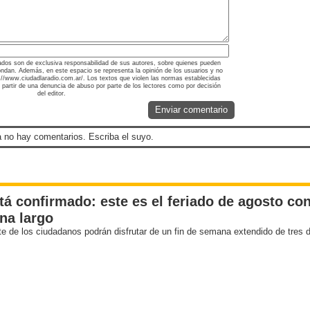
ados son de exclusiva responsabilidad de sus autores, sobre quienes pueden
ondan. Además, en este espacio se representa la opinión de los usuarios y no
ps://www.ciudadlaradio.com.ar/. Los textos que violen las normas establecidas
a partir de una denuncia de abuso por parte de los lectores como por decisión
del editor.
Enviar comentario
 no hay comentarios. Escriba el suyo.
tá confirmado: este es el feriado de agosto con
na largo
te de los ciudadanos podrán disfrutar de un fin de semana extendido de tres 