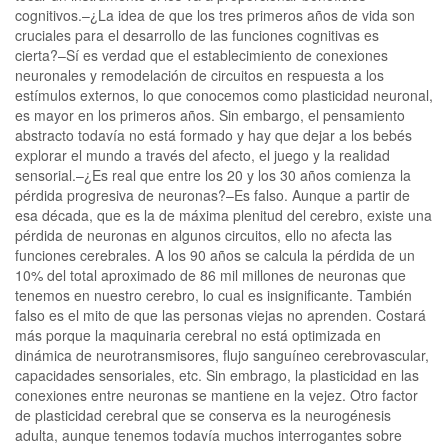
cognitivos.–¿La idea de que los tres primeros años de vida son
cruciales para el desarrollo de las funciones cognitivas es
cierta?–Sí es verdad que el establecimiento de conexiones
neuronales y remodelación de circuitos en respuesta a los
estímulos externos, lo que conocemos como plasticidad neuronal,
es mayor en los primeros años. Sin embargo, el pensamiento
abstracto todavía no está formado y hay que dejar a los bebés
explorar el mundo a través del afecto, el juego y la realidad
sensorial.–¿Es real que entre los 20 y los 30 años comienza la
pérdida progresiva de neuronas?–Es falso. Aunque a partir de
esa década, que es la de máxima plenitud del cerebro, existe una
pérdida de neuronas en algunos circuitos, ello no afecta las
funciones cerebrales. A los 90 años se calcula la pérdida de un
10% del total aproximado de 86 mil millones de neuronas que
tenemos en nuestro cerebro, lo cual es insignificante. También
falso es el mito de que las personas viejas no aprenden. Costará
más porque la maquinaria cerebral no está optimizada en
dinámica de neurotransmisores, flujo sanguíneo cerebrovascular,
capacidades sensoriales, etc. Sin embrago, la plasticidad en las
conexiones entre neuronas se mantiene en la vejez. Otro factor
de plasticidad cerebral que se conserva es la neurogénesis
adulta, aunque tenemos todavía muchos interrogantes sobre