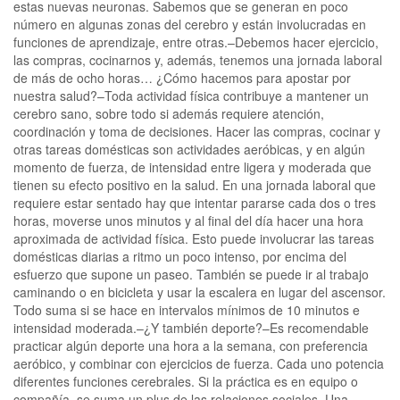
estas nuevas neuronas. Sabemos que se generan en poco
número en algunas zonas del cerebro y están involucradas en
funciones de aprendizaje, entre otras.–Debemos hacer ejercicio,
las compras, cocinarnos y, además, tenemos una jornada laboral
de más de ocho horas… ¿Cómo hacemos para apostar por
nuestra salud?–Toda actividad física contribuye a mantener un
cerebro sano, sobre todo si además requiere atención,
coordinación y toma de decisiones. Hacer las compras, cocinar y
otras tareas domésticas son actividades aeróbicas, y en algún
momento de fuerza, de intensidad entre ligera y moderada que
tienen su efecto positivo en la salud. En una jornada laboral que
requiere estar sentado hay que intentar pararse cada dos o tres
horas, moverse unos minutos y al final del día hacer una hora
aproximada de actividad física. Esto puede involucrar las tareas
domésticas diarias a ritmo un poco intenso, por encima del
esfuerzo que supone un paseo. También se puede ir al trabajo
caminando o en bicicleta y usar la escalera en lugar del ascensor.
Todo suma si se hace en intervalos mínimos de 10 minutos e
intensidad moderada.–¿Y también deporte?–Es recomendable
practicar algún deporte una hora a la semana, con preferencia
aeróbico, y combinar con ejercicios de fuerza. Cada uno potencia
diferentes funciones cerebrales. Si la práctica es en equipo o
compañía, se suma un plus de las relaciones sociales. Una