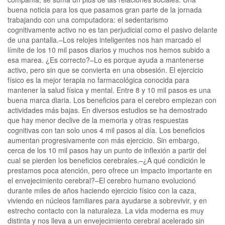
buena noticia para los que pasamos gran parte de la jornada
trabajando con una computadora: el sedentarismo
cognitivamente activo no es tan perjudicial como el pasivo delante
de una pantalla.–Los relojes inteligentes nos han marcado el
límite de los 10 mil pasos diarios y muchos nos hemos subido a
esa marea. ¿Es correcto?–Lo es porque ayuda a mantenerse
activo, pero sin que se convierta en una obsesión. El ejercicio
físico es la mejor terapia no farmacológica conocida para
mantener la salud física y mental. Entre 8 y 10 mil pasos es una
buena marca diaria. Los beneficios para el cerebro empiezan con
actividades más bajas. En diversos estudios se ha demostrado
que hay menor declive de la memoria y otras respuestas
cognitivas con tan solo unos 4 mil pasos al día. Los beneficios
aumentan progresivamente con más ejercicio. Sin embargo,
cerca de los 10 mil pasos hay un punto de inflexión a partir del
cual se pierden los beneficios cerebrales.–¿A qué condición le
prestamos poca atención, pero ofrece un impacto importante en
el envejecimiento cerebral?–El cerebro humano evolucionó
durante miles de años haciendo ejercicio físico con la caza,
viviendo en núcleos familiares para ayudarse a sobrevivir, y en
estrecho contacto con la naturaleza. La vida moderna es muy
distinta y nos lleva a un envejecimiento cerebral acelerado sin