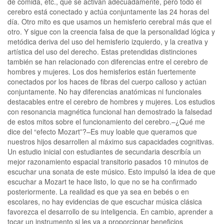
de comida, etc., que se activan adecuadamente, pero todo el
cerebro está conectado y actúa conjuntamente las 24 horas del
día. Otro mito es que usamos un hemisferio cerebral más que el
otro. Y sigue con la creencia falsa de que la personalidad lógica y
metódica deriva del uso del hemisferio izquierdo, y la creativa y
artística del uso del derecho. Estas pretendidas distinciones
también se han relacionado con diferencias entre el cerebro de
hombres y mujeres. Los dos hemisferios están fuertemente
conectados por los haces de fibras del cuerpo calloso y actúan
conjuntamente. No hay diferencias anatómicas ni funcionales
destacables entre el cerebro de hombres y mujeres. Los estudios
con resonancia magnética funcional han demostrado la falsedad
de estos mitos sobre el funcionamiento del cerebro.–¿Qué me
dice del “efecto Mozart”?–Es muy loable que queramos que
nuestros hijos desarrollen al máximo sus capacidades cognitivas.
Un estudio inicial con estudiantes de secundaria describía un
mejor razonamiento espacial transitorio pasados 10 minutos de
escuchar una sonata de este músico. Esto impulsó la idea de que
escuchar a Mozart te hace listo, lo que no se ha confirmado
posteriormente. La realidad es que ya sea en bebés o en
escolares, no hay evidencias de que escuchar música clásica
favorezca el desarrollo de su inteligencia. En cambio, aprender a
tocar un instrumento si les va a proporcionar beneficios