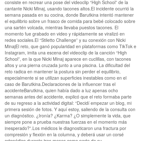
consiste en recrear una pose del videoclip “High School” de la
cantante Nicki Minaj, usando tacones altos.El incidente ocurrió la
semana pasada en su cocina, donde Barutkina intentó mantener
el equilibrio sobre un frasco de comida para bebé colocado sobre
una sartén volcada, mientras llevaba puestos tacones. El
momento fue grabado en video y rápidamente se viralizó en
redes sociales.El “Stiletto Challenge” y su conexión con Nicki
MinajEl reto, que ganó popularidad en plataformas como TikTok e
Instagram, imita una escena del videoclip de la canción “High
School”, en la que Nicki Minaj aparece en cuclillas, con tacones
altos y una pierna cruzada junto a una piscina. La dificultad del
reto radica en mantener la postura sin perder el equilibrio,
especialmente si se utilizan superficies inestables como en el
caso de Barutkina.Declaraciones de la influencer tras el
accidenteBarutkina, quien había dado a luz apenas ocho
semanas antes del accidente, explicó que el reto formaba parte
de su regreso a la actividad digital: “Decidí empezar un blog, mi
primera sesión de fotos. Y aquí estoy, saliendo de la consulta con
un diagnóstico. ¿Ironía? ¿Karma? ¿O simplemente la vida, que
siempre pone a prueba nuestras fuerzas en el momento más
inesperado?”.Los médicos le diagnosticaron una fractura por
compresión y flexión en la columna, y deberá usar un corsé
ortopédico durante tres meses como parte de su