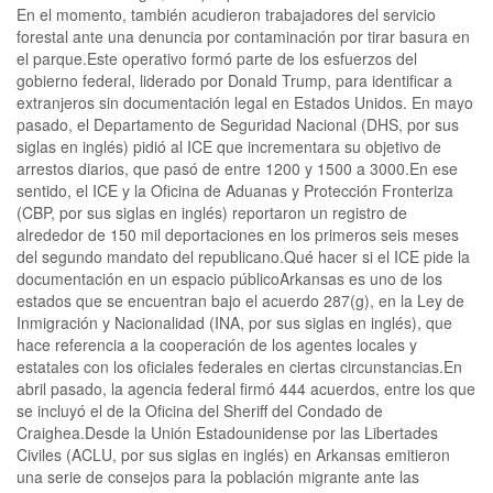
En el momento, también acudieron trabajadores del servicio
forestal ante una denuncia por contaminación por tirar basura en
el parque.Este operativo formó parte de los esfuerzos del
gobierno federal, liderado por Donald Trump, para identificar a
extranjeros sin documentación legal en Estados Unidos. En mayo
pasado, el Departamento de Seguridad Nacional (DHS, por sus
siglas en inglés) pidió al ICE que incrementara su objetivo de
arrestos diarios, que pasó de entre 1200 y 1500 a 3000.En ese
sentido, el ICE y la Oficina de Aduanas y Protección Fronteriza
(CBP, por sus siglas en inglés) reportaron un registro de
alrededor de 150 mil deportaciones en los primeros seis meses
del segundo mandato del republicano.Qué hacer si el ICE pide la
documentación en un espacio públicoArkansas es uno de los
estados que se encuentran bajo el acuerdo 287(g), en la Ley de
Inmigración y Nacionalidad (INA, por sus siglas en inglés), que
hace referencia a la cooperación de los agentes locales y
estatales con los oficiales federales en ciertas circunstancias.En
abril pasado, la agencia federal firmó 444 acuerdos, entre los que
se incluyó el de la Oficina del Sheriff del Condado de
Craighea.Desde la Unión Estadounidense por las Libertades
Civiles (ACLU, por sus siglas en inglés) en Arkansas emitieron
una serie de consejos para la población migrante ante las