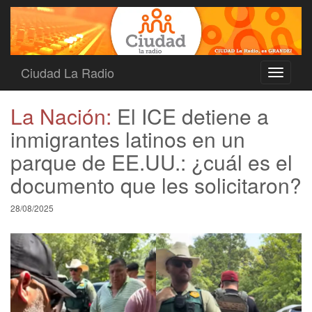
Ciudad La Radio
Toggle
navigati
La Nación:
El ICE detiene a
inmigrantes latinos en un
parque de EE.UU.: ¿cuál es el
documento que les solicitaron?
28/08/2025