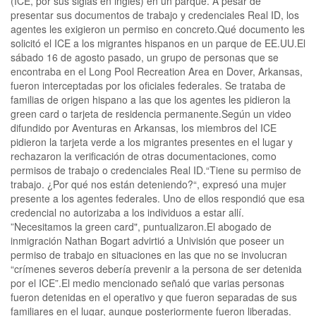
(ICE, por sus siglas en inglés) en un parque. A pesar de
presentar sus documentos de trabajo y credenciales Real ID, los
agentes les exigieron un permiso en concreto.Qué documento les
solicitó el ICE a los migrantes hispanos en un parque de EE.UU.El
sábado 16 de agosto pasado, un grupo de personas que se
encontraba en el Long Pool Recreation Area en Dover, Arkansas,
fueron interceptadas por los oficiales federales. Se trataba de
familias de origen hispano a las que los agentes les pidieron la
green card o tarjeta de residencia permanente.Según un video
difundido por Aventuras en Arkansas, los miembros del ICE
pidieron la tarjeta verde a los migrantes presentes en el lugar y
rechazaron la verificación de otras documentaciones, como
permisos de trabajo o credenciales Real ID.“Tiene su permiso de
trabajo. ¿Por qué nos están deteniendo?“, expresó una mujer
presente a los agentes federales. Uno de ellos respondió que esa
credencial no autorizaba a los individuos a estar allí.
”Necesitamos la green card", puntualizaron.El abogado de
inmigración Nathan Bogart advirtió a Univisión que poseer un
permiso de trabajo en situaciones en las que no se involucran
“crímenes severos debería prevenir a la persona de ser detenida
por el ICE”.El medio mencionado señaló que varias personas
fueron detenidas en el operativo y que fueron separadas de sus
familiares en el lugar, aunque posteriormente fueron liberadas.