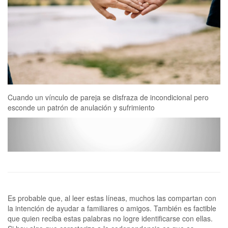
Cuando un vínculo de pareja se disfraza de incondicional pero
esconde un patrón de anulación y sufrimiento
Es probable que, al leer estas líneas, muchos las compartan con la intención de ayudar a familiares o amigos. También es factible que quien reciba estas palabras no logre identificarse con ellas. Si hay algo que caracteriza a la codependencia es que es desafiante reconocerla, asumirla y finalmente, decidirse a trabajarla. La dificultad para hacerse cargo de este patrón es, paradójicamente, uno de sus síntomas más claros, debido a una combinación de factores psicológicos, emocionales y sociales muy arraigados. Agustina D’Andraia, terapeuta que trabajó en sí misma la codependencia, lo explica de la siguiente forma: “es difícil identificarla porque es la adicción más legalizada y romantizada del mundo. Si no podés dejar de consumir cocaína, cigarrillos o incluso azúcar… el entorno te va a entender. Algunos, hasta van a ayudar. Y, sin dudas, nadie te va a dar tips para que sigas consumiendo. Sin embargo, cuando hablamos de adicción a un vínculo, la charla es diferente. Grandes películas o canciones ‘de amor’ están llenas de banderas rojas. Drama, pasión extrema y pérdida de dignidad… con premios internacionales”. “Oro blanco”: el alimento milenario que ayuda a restaurar la flora intestinal¿Qué es la codependencia? Pionera en la temática, Melody Beattie, autora del best seller No más codependencia define a la persona codependiente como aquella que “consistentemente ama a otra más o en detrimento de amarse a sí misma, sin considerar sus propias necesidades válidas”.La psicóloga Patricia Faur, docente de la Universidad Favaloro y especialista en dependencias afectivas desde hace más de 35 años, explica que en sus inicios el término hacía referencia a los allegados de dependientes químicos, por eso co-dependencia. “Después, el término fue tomando vuelo y empezó a definir un patrón vincular disfuncional de personas que se involucraban con otras que estaban enfermas, depresivas, bipolares, adictos y otras características de personalidad, a quienes querían salvar o rescatar a través de su amor. No por una cuestión altruista, sino porque esas personas precisaban ser necesarias para alguien, o sea lo hacían desde su propia historia de desvalorización”, cuenta Faur.“Hoy, lo ubico dentro de los trastornos relacionales, de las patologías del vínculo, como un patrón vincular disfuncional”, describe Faur. “La dependencia emocional hoy es pensada como una adicción de comportamiento; como la adicción al sexo o la adicción a las compras, ya que se pone en juego el mismo circuito. El dependiente emocional no es adicto a alguien, sino a lo que le genera la ilusión del enamoramiento”, detalla la psicóloga.“La codependencia puede sentirse de diferentes maneras porque depende de las características de cada persona y el rol que tenga en el vínculo tóxico. Pero la gran red flag es no tener paz”, advierte D’Andraia y agrega: “Se siente en la panza que algo no está bien. En mi última relación de este tipo, por ejemplo, empecé a dudar de mi criterio… les preguntaba a todos si estaba siendo exagerada o si estaba bien poner límites. O sea, cuestionaba lo incuestionable," recuerda. Empezó a volverse tolerante al estrés. Vivía en un estado de alerta y preocupación constante porque cualquier detalle podría desatar un malestar. Y comenzó a ponerse agresiva. “Al final, ¡ya no me reconocía! –continúa–. Al vivir situaciones enfermizas como que me revisaran el celular, la computadora o me acusara de ser mentirosa, fría o incluso mala… empecé a responder con irascibilidad. Y después me sentía culpable o avergonzada de mi reacción. Un círculo vicioso, justamente, donde cada vez me sentía peor. Y no sabía cómo salir de ahí porque, cada vez, nos sentíamos más ‘el uno para el otro’. Decirlo así suena obvio, pero son patrones muy sutiles los que nos llevan a enredarnos así” .Los celos, las mentiras, las malas palabras, las agresiones físicas o verbales, la desconfianza, la necesidad de ser aprobado, amado, el miedo constante a perder al otro, la inseguridad y la intermitencia en la relación no son parte de un amor sano, advierte D’Andraia. “No es que todo eso me haya pasado a mí, ni todo en una misma relación. Pero de la experiencia personal, pasé al estudio profesional y hay características que son copy-paste” observa con preocupación. “Yo veía todas mis conductas adictivas o desreguladas, pero no podía salir de ahí porque, junto con el dolor, me sentía más amada que nunca. Generalmente se habla de lo malo, pero estos vínculos vienen con altas dosis de pasión física, momentos de extremo romance y alegría que rara vez se ven en los amores más sanos” confiesa. ¿Cómo influye su propia historia en la manera en que aborda su espacio terapéutico? “Estudiando el diplomado en Dependencia Emocional vi claramente que todos los terapeutas habían tenido una cicatriz en sus historias. Si no, es muy difícil interesarse hasta el punto de especializarse o poder entender realmente que quien vive una relación así no es tonto ni loco, sino que realmente está atravesando una adicción de la que no puede salir” comparte D’Andraia.De hecho, la asociación sin fines de lucro CODA (Codependientes Anónimos), trabaja con un programa grupal de doce pasos muy similar a otros programas de recuperación de adicciones. Desde la organización, Adriana S. aclara que no son terapeutas sino un grupo de apoyo: “Nos recuperamos a través de compartir con otros nuestras propias experiencias durante las reuniones. Allí radica la magia. No damos consejos, ni intervenimos en la vida de otros: nos centramos en nuestra propia recuperación y damos ese permiso a quien, como nosotros, quiere cambiar su vida. Solo quienes han pasado por lo mismo pueden entender lo que vivimos, el motivo por el cual hacemos de nuestra vida un desastre”. El anonimato es parte fundamental de sus tradiciones, ya que “crea un lugar seguro donde cada persona puede expresar sus emociones y sentimientos, hablar abiertamente de lo que le pasa, sin ser juzgado”.La herida invisible“La característica principal del codependiente es que ha sido un niño adulto, cuidador de sus cuidadores, alguien que asumió responsabilidades muy inadecuadas para su edad. Alguien que no vivió su infancia, creció desde muy pequeñito en ambientes donde hubo algún tipo de violencia emocional o a veces algo mucho más sutil como la enfermedad de un hermano. Algo que ha hecho que ese niño tuviera que asumir el rol de un adulto”, explica Patricia Faur, quien además de psicóloga es magíster en Psicoinmunoneuroendocrinología y Psiconeurofarmacología.El concepto de “hijos parentalizados” fue acuñado por el psiquiatra húngaro, Iván Böszörményi-Nagy para hacer referencia a aquellos hijos que ocupan el lugar de sus padres. Esto genera una característica fuerte: la persona crece con una falta. “Decimos que crece con una falta y no con una pérdida, ya que no se puede perder lo que no se tuvo. No se puede hacer el duelo por una infancia que no existió o por padres que no te protegieron o no te cuidaron”, explica Faur. “Esa falta, si no se trabaja, empieza a hacer estragos en la vida adulta; ya que genera, desde lo emocional, una sensación de vacío. La persona va a tener una doble característica: va a ser un adulto hipersobreadaptado, responsable y eficiente, porque lo fue desde muy chiquito; pero en lo emocional es como un niño, es un adulto-niño”.“Podemos decir, de manera general, que esas características infantiles de hijos parentalizados dan lugar a un patrón codependiente: de sobreadaptación; de hacer esfuerzos por complacer a otros para ser querido; de sentir que no se tiene valor si alguien no lo ama o dificultad para poner límites, entre otros. Ese patrón infantil lleva a que en la vida adulta, probablemente, se tengan relaciones de mucha dependencia emocional” sintetiza la psicóloga, quien lleva publicados varios libros sobre el tema y en 2021 validó, junto a expertos del CONICET, una escala para medir la codependencia.“Empecé a estudiar fuertemente tantra porque quería entender y liberarme de mi adicción a la pasión y al drama. En diez años, cada vez tuve más teoría: leí libros sobre la psicología del amor en occidente, fui a India a investigar el amor devocional, me metí en grupos de personas adictas a los vínculos, hice retiros, talleres y terapias. Entonces, me resultaba cada vez más frustrante ‘caer’ en relaciones adictivas. El gran clic fue cuando me vi. Cuando vi mi herida infantil. Me reconocí como una niña sobreadaptada que quería hacerle la vida fácil a mis padres porque estaban recién separados siendo jóvenes y no quería ser un problema. Me vi como una niña que sentía que tenía que ser brillante para generar amor y respeto. Como una salvadora, incluso de los adultos de mi familia” comparte Agustina. “Lo más fácil es señalar al otro como tóxico, narcisista, psicópata o lo que sea. Lo más difícil es realmente ver el origen de nuestra propia herida. En un momento se me cayó el velo y pude trabajar en mí. Nunca es tarde” relata con esperanza.“Poner límites, por ejemplo, es una instrucción absurda para un codependiente: no sabe cuál es el límite, no sabe cuánto es mucho, cuánto es poco, no sabe cuándo se debe soportar en un vínculo y cuando no”, aclara Faur y suma: “Una expresión que uso mucho con los pacientes es ‘tenés roto el termostato’: uno tiene que repararlo para que empiece a sonar la alarma”. Esto sucede porque, al haber crecido en una estructura sin cuidado, los codependientes suelen fallar en el autocuidado. En el diplomado que lidera, por ejemplo, Faur dedica un capítulo entero dedicado a la violencia emocional: “el codependiente tiene todas las fichas de vulnerabilidad como para quedar atrapado en una relación tóxica con alguna persona de características narcisistas o perverso narcisistas; a ser objeto de manipulación”, explica. Entre otros temas, en el diplomado también se aborda el estudio de la teoría del apego, ya que el estilo de apego que desarrollamos en nuestros primeros años de vida, influye en los vínculos que formamos al llegar a ad