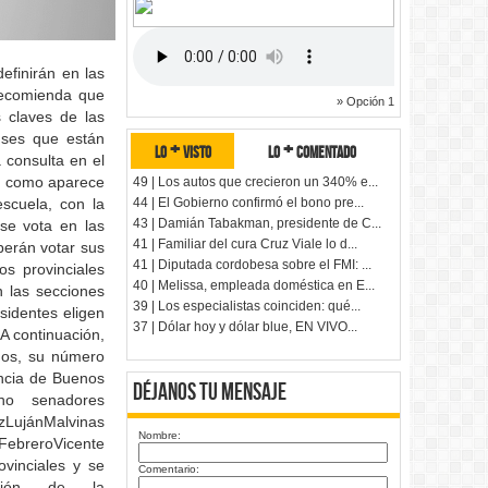
efinirán en las
 recomienda que
» Opción 1
s claves de las
nses que están
lo + visto
lo + comentado
a consulta en el
tal como aparece
49 | Los autos que crecieron un 340% e...
44 | El Gobierno confirmó el bono pre...
escuela, con la
43 | Damián Tabakman, presidente de C...
se vota en las
41 | Familiar del cura Cruz Viale lo d...
berán votar sus
41 | Diputada cordobesa sobre el FMI: ...
os provinciales
40 | Melissa, empleada doméstica en E...
n las secciones
39 | Los especialistas coinciden: qué...
sidentes eligen
37 | Dólar hoy y dólar blue, EN VIVO...
A continuación,
idos, su número
incia de Buenos
Déjanos tu Mensaje
ho senadores
LujánMalvinas
Nombre:
ebreroVicente
vinciales y se
Comentario:
tación de la