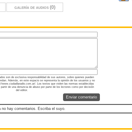
galería de audios (0)
ados son de exclusiva responsabilidad de sus autores, sobre quienes pueden
ondan. Además, en este espacio se representa la opinión de los usuarios y no
ps://www.ciudadlaradio.com.ar/. Los textos que violen las normas establecidas
a partir de una denuncia de abuso por parte de los lectores como por decisión
del editor.
Enviar comentario
 no hay comentarios. Escriba el suyo.