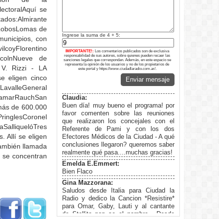
ectoralAquí se
dos:Almirante
sLobosLomas de
Ingrese la suma de 4 + 5:
unicipios, con
ilcoyFlorentino
IMPORTANTE!:
Los comentarios publicados son de exclusiva
responsabilidad de sus autores, sobre quienes pueden recaer las
ncolnNueve de
sanciones legales que correspondan. Además, en este espacio se
representa la opinión de los usuarios y no de los propietarios de
 V. Rizzi - LA
este portal y https://www.ciudadlaradio.com.ar/.
e eligen cinco
Enviar mensaje
avalleGeneral
namarRauchSan
Claudia:
Buen día! muy bueno el programa! por
 más de 600.000
favor comenten sobre las reuniones
ringlesCoronel
que realizaron los concejales con el
alliquelóTres
Referente de Pami y con los dos
 Allí se eligen
Efectores Médicos de la Ciudad - A qué
conclusiones llegaron? queremos saber
También llamada
realmente qué pasa....muchas gracias!
í se concentran
Emelda E.Emmert:
Bien Flaco
Gina Mazzorana:
Saludos desde Italia para Ciudad la
Radio y dedico la Cancion *Resistire*
para Omar, Gaby, Lauti y al cantante
de Stellita non se el nombre . Desde