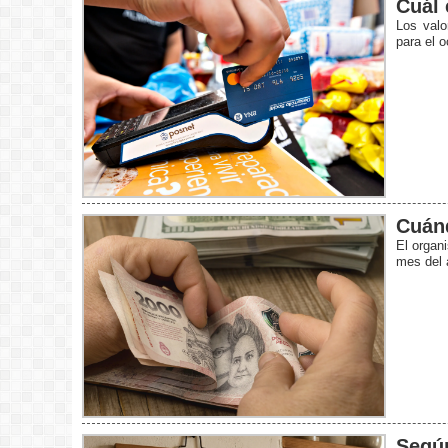
Cuál 
Los valo
para el 
Cuánd
El organ
mes del 
Según