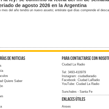
eriado de agosto 2026 en la Argentina
o mes del año tendrá un nuevo asueto; entérate qué días comprende el desc
rías de noticias
Para contactarse con nosot
Ciudad La Radio
s
ía
Tel: 3493-410979
áculos
Instagram: ciudadlaradio
Facebook: Ciudad LaRadio
ad Quiere Saber
YouTube: Ciudad La Radio
ón
Sunchales - Santa Fe
com
Enlaces Útiles
ia
Anses