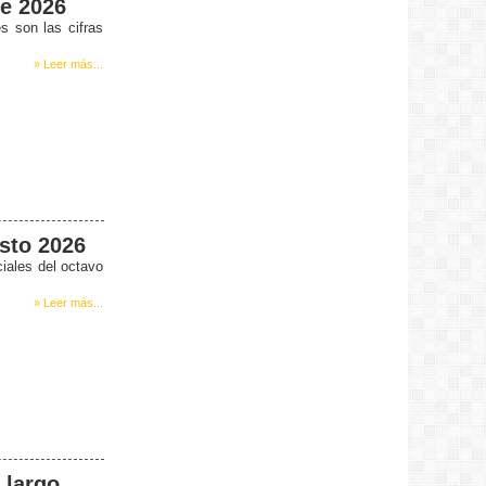
tito:
de 2026
Saludos chicos, los escucho siempre.
s son las cifras
Excelente programa
Diego:
» Leer más...
Muy buena! tiene de todo!!!!!
Marina:
Muy linda la nueva web..
Felicitaciones!
sto 2026
iales del octavo
» Leer más...
 largo