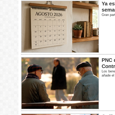
Ya es
sema
Gran par
PNC d
Contr
Los bene
añade el