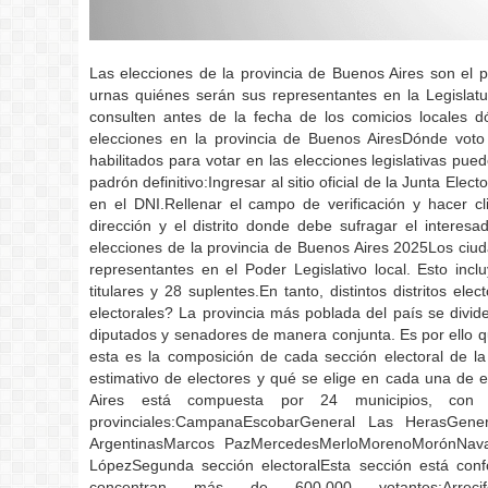
Las elecciones de la provincia de Buenos Aires son el 
urnas quiénes serán sus representantes en la Legislatu
consulten antes de la fecha de los comicios locales d
elecciones en la provincia de Buenos AiresDónde vot
habilitados para votar en las elecciones legislativas pue
padrón definitivo:Ingresar al sitio oficial de la Junta El
en el DNI.Rellenar el campo de verificación y hacer c
dirección y el distrito donde debe sufragar el intere
elecciones de la provincia de Buenos Aires 2025Los ci
representantes en el Poder Legislativo local. Esto incl
titulares y 28 suplentes.En tanto, distintos distritos e
electorales? La provincia más poblada del país se divid
diputados y senadores de manera conjunta. Es por ello q
esta es la composición de cada sección electoral de la
estimativo de electores y qué se elige en cada una de e
Aires está compuesta por 24 municipios, con 4
provinciales:CampanaEscobarGeneral Las HerasGener
ArgentinasMarcos PazMercedesMerloMorenoMorónNavar
LópezSegunda sección electoralEsta sección está conf
concentran más de 600.000 votantes:Arrecif