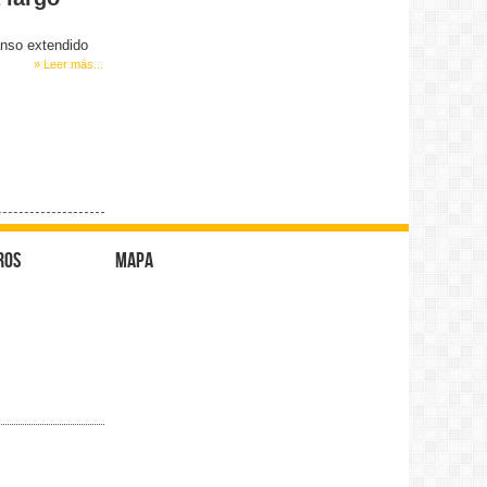
anso extendido
» Leer más...
ros
Mapa