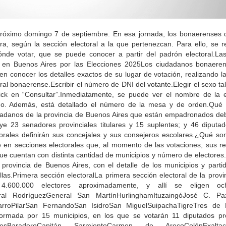
próximo domingo 7 de septiembre. En esa jornada, los bonaerenses d
ra, según la sección electoral a la que pertenezcan. Para ello, se
ónde votar, que se puede conocer a partir del padrón electoral.La
o en Buenos Aires por las Elecciones 2025Los ciudadanos bonaere
den conocer los detalles exactos de su lugar de votación, realizando l
ectoral bonaerense.Escribir el número de DNI del votante.Elegir el sexo 
lick en “Consultar”.Inmediatamente, se puede ver el nombre de la 
sado. Además, está detallado el número de la mesa y de orden.Qué 
udadanos de la provincia de Buenos Aires que están empadronados de
uye 23 senadores provinciales titulares y 15 suplentes; y 46 diputad
lectorales definirán sus concejales y sus consejeros escolares.¿Qué so
e en secciones electorales que, al momento de las votaciones, sus re
ue cuentan con distinta cantidad de municipios y número de electores.
 provincia de Buenos Aires, con el detalle de los municipios y part
llas.Primera sección electoralLa primera sección electoral de la prov
.600.000 electores aproximadamente, y allí se eligen oc
al RodríguezGeneral San MartínHurlinghamItuzaingóJosé C. Paz
roPilarSan FernandoSan IsidroSan MiguelSuipachaTigreTres de F
ormada por 15 municipios, en los que se votarán 11 diputados pro
esBaraderoCapitán SarmientoCarmen de ArecoColónExal