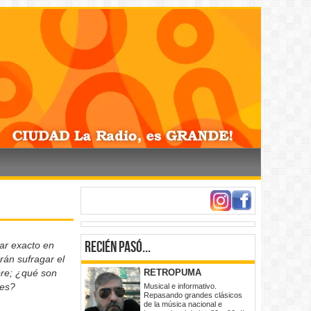
Recién pasó...
gar exacto en
rán sufragar el
re; ¿qué son
RETROPUMA
les?
Musical e informativo.
Repasando grandes clásicos
de la música nacional e