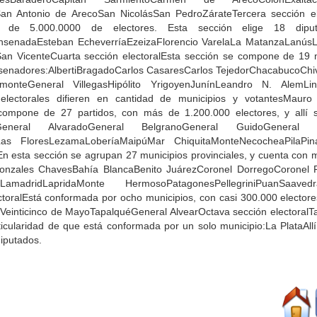
n Antonio de ArecoSan NicolásSan PedroZárateTercera sección el
de 5.000.0000 de electores. Esta sección elige 18 diputa
nsenadaEsteban EcheverríaEzeizaFlorencio VarelaLa MatanzaLanú
n VicenteCuarta sección electoralEsta sección se compone de 19 m
e senadores:AlbertiBragadoCarlos CasaresCarlos TejedorChacabucoChiv
monteGeneral VillegasHipólito YrigoyenJunínLeandro N. AlemLi
electorales difieren en cantidad de municipios y votantesMauro
compone de 27 partidos, con más de 1.200.000 electores, y allí s
resGeneral AlvaradoGeneral BelgranoGeneral GuidoGeneral L
as FloresLezamaLoberíaMaipúMar ChiquitaMonteNecocheaPilaPi
alEn esta sección se agrupan 27 municipios provinciales, y cuenta con
 Gonzales ChavesBahía BlancaBenito JuárezCoronel DorregoCoronel P
adridLapridaMonte HermosoPatagonesPellegriniPuanSaavedraS
toralEstá conformada por ocho municipios, con casi 300.000 electores.
oVeinticinco de MayoTapalquéGeneral AlvearOctava sección electoral
articularidad de que está conformada por un solo municipio:La PlataAll
diputados.