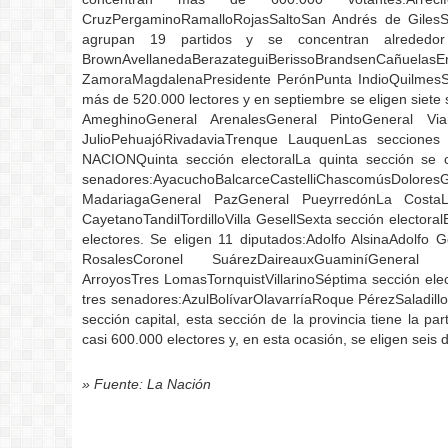
CruzPergaminoRamalloRojasSaltoSan Andrés de GilesSa
agrupan 19 partidos y se concentran alrededor 
BrownAvellanedaBerazateguiBerissoBrandsenCañuelasE
ZamoraMagdalenaPresidente PerónPunta IndioQuilmesSa
más de 520.000 lectores y en septiembre se eligen siet
AmeghinoGeneral ArenalesGeneral PintoGeneral Via
JulioPehuajóRivadaviaTrenque LauquenLas secciones 
NACIONQuinta sección electoralLa quinta sección se 
senadores:AyacuchoBalcarceCastelliChascomúsDolo
MadariagaGeneral PazGeneral PueyrredónLa CostaL
CayetanoTandilTordilloVilla GesellSexta sección elector
electores. Se eligen 11 diputados:Adolfo AlsinaAdolfo
RosalesCoronel SuárezDaireauxGuaminíGeneral Lam
ArroyosTres LomasTornquistVillarinoSéptima sección elec
tres senadores:AzulBolívarOlavarríaRoque PérezSaladill
sección capital, esta sección de la provincia tiene la p
casi 600.000 electores y, en esta ocasión, se eligen seis 
» Fuente: La Nación