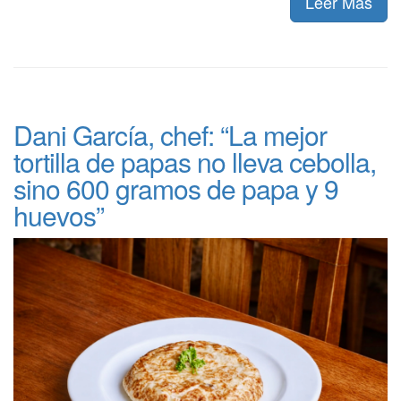
Leer Más
Dani García, chef: “La mejor
tortilla de papas no lleva cebolla,
sino 600 gramos de papa y 9
huevos”