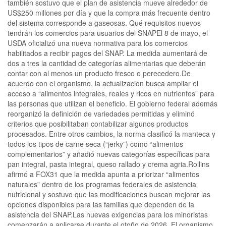
también sostuvo que el plan de asistencia mueve alrededor de
US$250 millones por día y que la compra más frecuente dentro
del sistema corresponde a gaseosas. Qué requisitos nuevos
tendrán los comercios para usuarios del SNAPEl 8 de mayo, el
USDA oficializó una nueva normativa para los comercios
habilitados a recibir pagos del SNAP. La medida aumentará de
dos a tres la cantidad de categorías alimentarias que deberán
contar con al menos un producto fresco o perecedero.De
acuerdo con el organismo, la actualización busca ampliar el
acceso a “alimentos integrales, reales y ricos en nutrientes” para
las personas que utilizan el beneficio. El gobierno federal además
reorganizó la definición de variedades permitidas y eliminó
criterios que posibilitaban contabilizar algunos productos
procesados. Entre otros cambios, la norma clasificó la manteca y
todos los tipos de carne seca (“jerky”) como “alimentos
complementarios” y añadió nuevas categorías específicas para
pan integral, pasta integral, queso rallado y crema agria.Rollins
afirmó a FOX31 que la medida apunta a priorizar “alimentos
naturales” dentro de los programas federales de asistencia
nutricional y sostuvo que las modificaciones buscan mejorar las
opciones disponibles para las familias que dependen de la
asistencia del SNAP.Las nuevas exigencias para los minoristas
comenzarán a aplicarse durante el otoño de 2026. El organismo