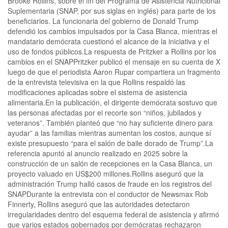
Brooke Rollins, sobre el fin del Programa de Asistencia Nutricional
Suplementaria (SNAP, por sus siglas en inglés) para parte de los
beneficiarios. La funcionaria del gobierno de Donald Trump
defendió los cambios impulsados por la Casa Blanca, mientras el
mandatario demócrata cuestionó el alcance de la iniciativa y el
uso de fondos públicos.La respuesta de Pritzker a Rollins por los
cambios en el SNAPPritzker publicó el mensaje en su cuenta de X
luego de que el periodista Aaron Rupar compartiera un fragmento
de la entrevista televisiva en la que Rollins respaldó las
modificaciones aplicadas sobre el sistema de asistencia
alimentaria.En la publicación, el dirigente demócrata sostuvo que
las personas afectadas por el recorte son “niños, jubilados y
veteranos”. También planteó que “no hay suficiente dinero para
ayudar” a las familias mientras aumentan los costos, aunque sí
existe presupuesto “para el salón de baile dorado de Trump”.La
referencia apuntó al anuncio realizado en 2025 sobre la
construcción de un salón de recepciones en la Casa Blanca, un
proyecto valuado en US$200 millones.Rollins aseguró que la
administración Trump halló casos de fraude en los registros del
SNAPDurante la entrevista con el conductor de Newsmax Rob
Finnerty, Rollins aseguró que las autoridades detectaron
irregularidades dentro del esquema federal de asistencia y afirmó
que varios estados gobernados por demócratas rechazaron