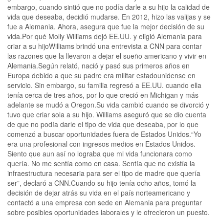
embargo, cuando sintió que no podía darle a su hijo la calidad de
vida que deseaba, decidió mudarse. En 2012, hizo las valijas y se
fue a Alemania. Ahora, asegura que fue la mejor decisión de su
vida.Por qué Molly Williams dejó EE.UU. y eligió Alemania para
criar a su hijoWilliams brindó una entrevista a CNN para contar
las razones que la llevaron a dejar el sueño americano y vivir en
Alemania.Según relató, nació y pasó sus primeros años en
Europa debido a que su padre era militar estadounidense en
servicio. Sin embargo, su familia regresó a EE.UU. cuando ella
tenía cerca de tres años, por lo que creció en Michigan y más
adelante se mudó a Oregon.Su vida cambió cuando se divorció y
tuvo que criar sola a su hijo. Williams aseguró que se dio cuenta
de que no podía darle el tipo de vida que deseaba, por lo que
comenzó a buscar oportunidades fuera de Estados Unidos.“Yo
era una profesional con ingresos medios en Estados Unidos.
Siento que aun así no lograba que mi vida funcionara como
quería. No me sentía como en casa. Sentía que no existía la
infraestructura necesaria para ser el tipo de madre que quería
ser”, declaró a CNN.Cuando su hijo tenía ocho años, tomó la
decisión de dejar atrás su vida en el país norteamericano y
contactó a una empresa con sede en Alemania para preguntar
sobre posibles oportunidades laborales y le ofrecieron un puesto.