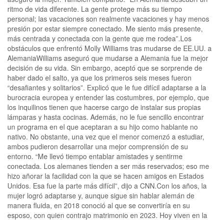
ritmo de vida diferente. La gente protege más su tiempo
personal; las vacaciones son realmente vacaciones y hay menos
presión por estar siempre conectado. Me siento más presente,
más centrada y conectada con la gente que me rodea”.Los
obstáculos que enfrentó Molly Williams tras mudarse de EE.UU. a
AlemaniaWilliams aseguró que mudarse a Alemania fue la mejor
decisión de su vida. Sin embargo, aceptó que se sorprende de
haber dado el salto, ya que los primeros seis meses fueron
“desafiantes y solitarios”. Explicó que le fue difícil adaptarse a la
burocracia europea y entender las costumbres, por ejemplo, que
los inquilinos tienen que hacerse cargo de instalar sus propias
lámparas y hasta cocinas. Además, no le fue sencillo encontrar
un programa en el que aceptaran a su hijo como hablante no
nativo. No obstante, una vez que el menor comenzó a estudiar,
ambos pudieron desarrollar una mejor comprensión de su
entorno. “Me llevó tiempo entablar amistades y sentirme
conectada. Los alemanes tienden a ser más reservados; eso me
hizo añorar la facilidad con la que se hacen amigos en Estados
Unidos. Esa fue la parte más difícil”, dijo a CNN.Con los años, la
mujer logró adaptarse y, aunque sigue sin hablar alemán de
manera fluida, en 2018 conoció al que se convertiría en su
esposo, con quien contrajo matrimonio en 2023. Hoy viven en la