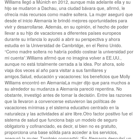
Williams llegó a Múnich en 2012, aunque más adelante ella y su
hijo se mudaron a Dachau, una ciudad bávara que, afirmó, le
ofrecía más recursos como madre soltera. La mujer aseguró que
desde el inicio Alemania le brindó mejores oportunidades para
vivir y desarrollarse. Además, en su opinión, el hecho de poder
llevar a su hijo de vacaciones a diferentes países europeos
durante su infancia lo ayudó a abrir su perspectiva y ahora
estudia en la Universidad de Cambridge, en el Reino Unido.
“Como madre soltera no habría podido costear la universidad por
mi cuenta”.Williams afirmó que no imagina volver a EE.UU.,
aunque no está totalmente cerrada a la idea. Por ahora, solo
viaja dos veces al año para visitar a sus familiares y
amigos.Salud, educación y vacaciones: los beneficios que Molly
Williams encontró en AlemaniaLa mujer dijo que para muchos a
su alrededor su mudanza a Alemania pareció repentina. No
obstante, investigó antes de tomar la decisión. Entre las razones
que la llevaron a convencerse estuvieron las políticas de
vacaciones mínimas y el sistema educativo centrado en la
naturaleza y las actividades al aire libre.Otro factor positivo fue el
sistema de salud que funciona bajo un modelo de seguro
obligatorio y cofinanciado, es decir, si bien no es gratuito,
proporciona una base sólida para acceder a los servicios,
aseguró la mujer. También compartió: “En Alemania descubrí un