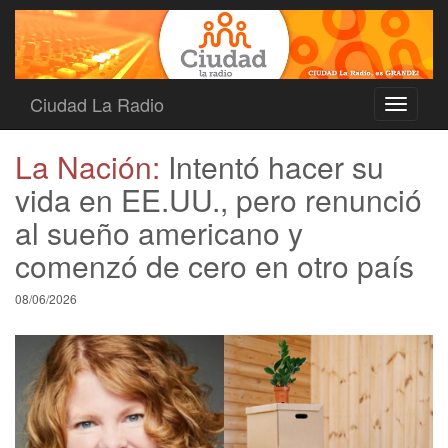
Ciudad La Radio
Toggle
navigati
La Nación:
Intentó hacer su
vida en EE.UU., pero renunció
al sueño americano y
comenzó de cero en otro país
08/06/2026