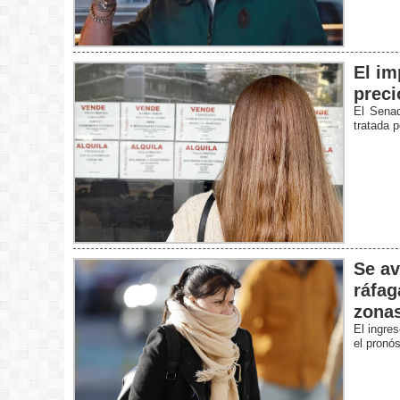
El im
preci
El Senad
tratada 
Se av
ráfag
zonas
El ingre
el pronó