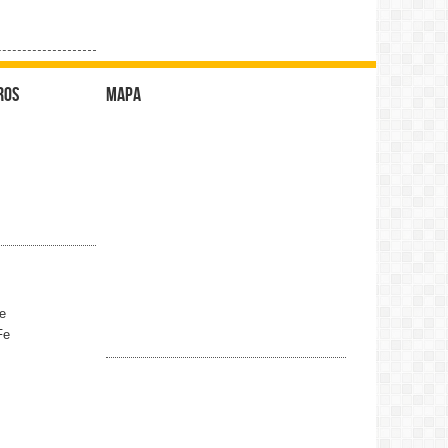
ros
Mapa
e
Fe