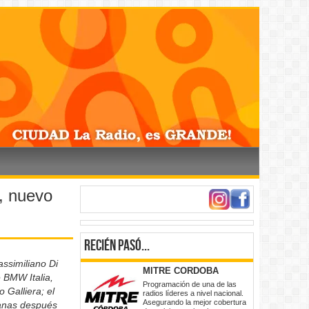
a, nuevo
Recién pasó...
ssimiliano Di
MITRE CORDOBA
e BMW Italia,
Programación de una de las
 Galliera; el
radios líderes a nivel nacional.
Asegurando la mejor cobertura
anas después