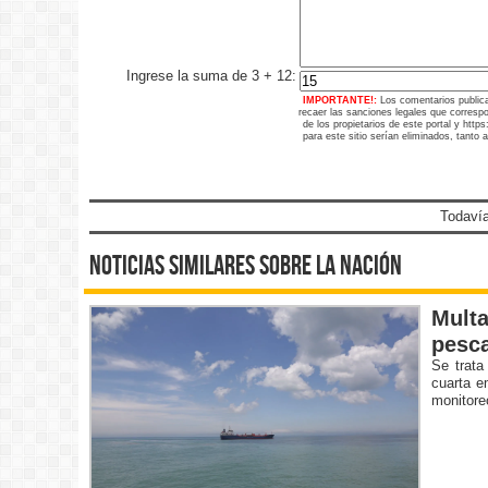
Ingrese la suma de 3 + 12:
IMPORTANTE!:
Los comentarios public
recaer las sanciones legales que corresp
de los propietarios de este portal y htt
para este sitio serían eliminados, tanto 
Todavía
noticias similares sobre la nación
Multa
pesca
Se trata
cuarta e
monitore