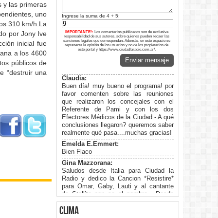
 y las primeras
ependientes, uno
Ingrese la suma de 4 + 5:
los 310 km/h.La
do por Jony Ive
IMPORTANTE!:
Los comentarios publicados son de exclusiva
responsabilidad de sus autores, sobre quienes pueden recaer las
sanciones legales que correspondan. Además, en este espacio se
ión inicial fue
representa la opinión de los usuarios y no de los propietarios de
este portal y https://www.ciudadlaradio.com.ar/.
cana a los 4600
Enviar mensaje
tos públicos de
e “destruir una
Claudia:
Buen día! muy bueno el programa! por
favor comenten sobre las reuniones
que realizaron los concejales con el
Referente de Pami y con los dos
Efectores Médicos de la Ciudad - A qué
conclusiones llegaron? queremos saber
realmente qué pasa....muchas gracias!
Emelda E.Emmert:
Bien Flaco
Gina Mazzorana:
Saludos desde Italia para Ciudad la
Radio y dedico la Cancion *Resistire*
para Omar, Gaby, Lauti y al cantante
de Stellita non se el nombre . Desde
Gavardo Italia
clima
Roberto Pelliza: