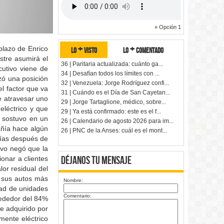
» Opción 1
lo + visto
lo + comentado
plazo de Enrico
estre asumirá el
36 | Paritaria actualizada: cuánto ga...
cutivo viene de
34 | Desafían todos los límites con ...
zó una posición
32 | Venezuela: Jorge Rodríguez confi...
l factor que va
31 | Cuándo es el Día de San Cayetan...
e atravesar uno
29 | Jorge Tartaglione, médico, sobre...
eléctrico y que
29 | Ya está confirmado: este es el f...
i sostuvo en un
26 | Calendario de agosto 2026 para im...
añía hace algún
26 | PNC de la Anses: cuál es el mont...
días después de
ivo negó que la
Déjanos tu Mensaje
onar a clientes
or residual del
a sus autos más
Nombre:
dad de unidades
Comentario:
lrededor del 84%
e adquirido por
mente eléctrico