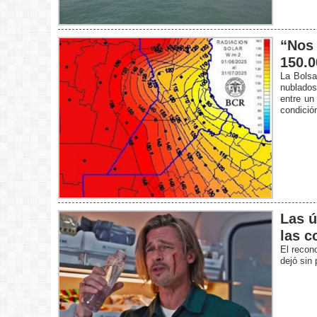
“Nos 
150.0
La Bolsa
nublados
entre un
condició
Las ú
las c
El recon
dejó sin 