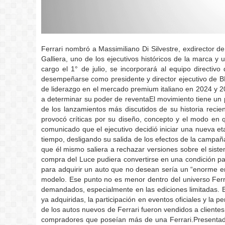
Ferrari nombró a Massimiliano Di Silvestre, exdirector 
Galliera, uno de los ejecutivos históricos de la marca y 
cargo el 1° de julio, se incorporará al equipo directiv
desempeñarse como presidente y director ejecutivo de BMW
de liderazgo en el mercado premium italiano en 2024 y 20
a determinar su poder de reventaEl movimiento tiene un 
de los lanzamientos más discutidos de su historia recie
provocó críticas por su diseño, concepto y el modo en q
comunicado que el ejecutivo decidió iniciar una nueva e
tiempo, desligando su salida de los efectos de la campañ
que él mismo saliera a rechazar versiones sobre el sist
compra del Luce pudiera convertirse en una condición par
para adquirir un auto que no desean sería un “enorme err
modelo. Ese punto no es menor dentro del universo Ferr
demandados, especialmente en las ediciones limitadas. E
ya adquiridas, la participación en eventos oficiales y la 
de los autos nuevos de Ferrari fueron vendidos a cliente
compradores que poseían más de una Ferrari.Presentado 