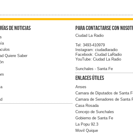
rías de noticias
Para contactarse con nosot
Ciudad La Radio
s
ía
Tel: 3493-410979
áculos
Instagram: ciudadlaradio
Facebook: Ciudad LaRadio
ad Quiere Saber
YouTube: Ciudad La Radio
ón
Sunchales - Santa Fe
com
Enlaces Útiles
ia
Anses
Camara de Diputados de Santa F
ad
Camara de Senadores de Santa 
Casa Rosada
Concejo de Sunchales
Gobierno de Santa Fe
La Popu 92.3
Movil Quique