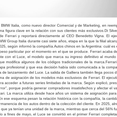
de BMW Italia, como nuevo director Comercial y de Marketing, en reem
una figura clave en la relación con sus clientes más exclusivos.Di Silv
o de Ferrari y reportará directamente al CEO Benedetto Vigna. El eje
 Group Italia durante casi siete años, etapa en la que la filial alcan
25, según informó la compañía.Autos chinos en la Argentina: cuál es e
peso particular por el momento en el que se produce. Ferrari acaba d
nte con el Luce, el modelo que marca su ingreso definitivo al mundo 
ue modifica algunos de los códigos tradicionales de la marca.Ferrar
tapa profesional y que esa decisión había sido comunicada a la comp
a de lanzamiento del Luce. La salida de Galliera también llega pocos 
ema de asignación de los modelos más exclusivos de Ferrari. El ejecut
a acceder a futuras series limitadas de la marca. Según explicó, presi
or”, porque podría generar compradores insatisfechos y afectar el val
ari. La marca utiliza desde hace años un sistema de asignación par
n ese esquema pesan la relación histórica con la compañía, la canti
permanencia de los autos dentro de la colección del cliente. En 2025, a
s que ya tenían una unidad de la marca, mientras que cerca del 56% fu
a fines de mayo, el Luce se convirtió en el primer Ferrari completa