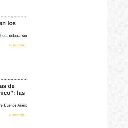
Diego:
Muy buena! tiene de todo!!!!!
Marina:
Muy linda la nueva web..
en los
Felicitaciones!
ahora deberá ser
» Leer más...
ras de
ico”: las
re Buenos Aires;
» Leer más...