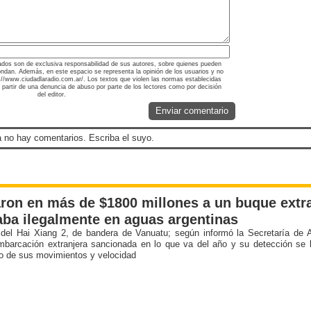
ados son de exclusiva responsabilidad de sus autores, sobre quienes pueden
ondan. Además, en este espacio se representa la opinión de los usuarios y no
ps://www.ciudadlaradio.com.ar/. Los textos que violen las normas establecidas
a partir de una denuncia de abuso por parte de los lectores como por decisión
del editor.
Enviar comentario
 no hay comentarios. Escriba el suyo.
ron en más de $1800 millones a un buque extr
ba ilegalmente en aguas argentinas
 del Hai Xiang 2, de bandera de Vanuatu; según informó la Secretaría de Ag
mbarcación extranjera sancionada en lo que va del año y su detección se lo
o de sus movimientos y velocidad