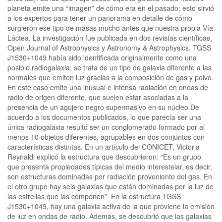
planeta emite una “imagen” de cómo era en el pasado; esto sirvió
a los expertos para tener un panorama en detalle de cómo
surgieron ese tipo de masas mucho antes que nuestra propia Vía
Láctea. La investigación fue publicada en dos revistas científicas,
Open Journal of Astrophysics y Astronomy & Astrophysics. TGSS
J1530+1049 había sido identificada originalmente como una
posible radiogalaxia; se trata de un tipo de galaxia diferente a las
normales que emiten luz gracias a la composición de gas y polvo.
En este caso emite una inusual e intensa radiación en ondas de
radio de origen diferente, que suelen estar asociadas a la
presencia de un agujero negro supermasivo en su núcleo.De
acuerdo a los documentos publicados, lo que parecía ser una
única radiogalaxia resultó ser un conglomerado formado por al
menos 10 objetos diferentes, agrupables en dos conjuntos con
características distintas. En un artículo del CONICET, Victoria
Reynaldi explicó la estructura que descubrieron: “Es un grupo
que presenta propiedades típicas del medio interestelar, es decir,
son estructuras dominadas por radiación proveniente del gas. En
el otro grupo hay seis galaxias que están dominadas por la luz de
las estrellas que las componen”. En la estructura TGSS
J1530+1049, hay una galaxia activa de la que proviene la emisión
de luz en ondas de radio. Además, se descubrió que las galaxias