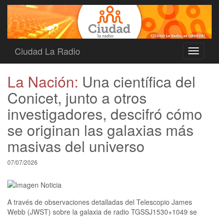
Ciudad La Radio
Toggle
navigati
La Nación:
Una científica del
Conicet, junto a otros
investigadores, descifró cómo
se originan las galaxias más
masivas del universo
07/07/2026
A través de observaciones detalladas del Telescopio James
Webb (JWST) sobre la galaxia de radio TGSSJ1530+1049 se