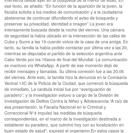
intervenía desde ayer en la búsqueda de la menor de edad.”En
ese texto, se añadió: “En función de la aparición de la joven, la
fiscalía solicita a los medios de comunicación y a la ciudadanía
abstenerse de continuar difundiendo el aviso de búsqueda y
preservar su privacidad, identidad e imagen”.La joven era
intensamente buscada desde la noche del viernes. Una cámara
de seguridad la había ubicado en la intersección de las calles de
Cuba y Sucre a las 19 cuando volvía de la casa de una amiga. En
tanto, su familia la había podido contactar por última vez a las 20,
mientras se disputaba el partido de la selección argentina ante
Cabo Verde por los 16avos de final del Mundial. La comunicación
se mantuvo vía WhatsApp. A partir de ese momento dejó de
recibir mensajes y llamadas. Su última conexión fue a las 20.06
del viernes. Ante esto, la familia hizo la denuncia en la Comisaría
Vecinal 13C de la Policía de la Ciudad, que comenzó la búsqueda
de inmediato. La carátula inicial fue por “averiguación de
paradero”; y la investigación estuvo a cargo de la División de
Investigación de Delitos Contra la Niñez y Adolescencia.“A raíz de
esa presentación, la Fiscalía Nacional en lo Criminal y
Correccional N°4 impulsó las medidas de búsqueda
correspondientes, en el marco de la investigación destinada a
establecer su paradero, que culminó hoy con su localización en
buen estado de salud", expresó el organismo.En estos casos la